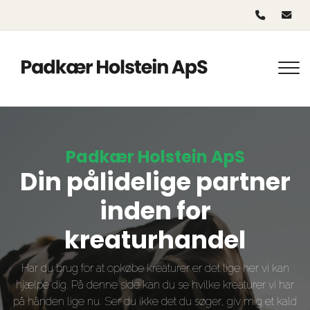
Gå
til
hovedindhold
Padkær Holstein ApS
Din pålidelige partner
inden for
kreaturhandel
Har du brug for at opkøbe kreaturer er det lige her vi kan
hjælpe dig. På denne side kan du se hvilke kreaturer vi har
på hånden lige nu. Ser du ikke det du søger, giv mig et kald